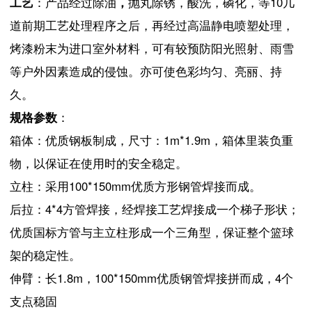
工艺
：产品经过除油
，
抛丸除锈，酸洗，磷化，等10几
道前期工艺处理程序之后，再经过高温静电喷塑处理，
烤漆粉末为进口室外材料，可有较预防阳光照射、雨雪
等户外因素造成的侵蚀。亦可使色彩均匀、亮丽、持
久。
规格参数
：
箱体：优质钢板制成，尺寸：1m*1.9m，箱体里装负重
物，以保证在使用时的安全稳定。
立柱：采用100*150mm优质方形钢管焊接而成。
后拉：4*4方管焊接，经焊接工艺焊接成一个梯子形状；
优质国标方管与主立柱形成一个三角型，保证整个篮球
架的稳定性。
伸臂：长1.8m，100*150mm优质钢管焊接拼而成，4个
支点稳固