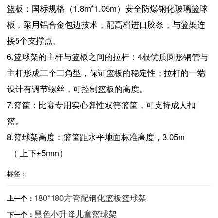
篮板：国标规格（1.8m*1.05m）安全防爆钢化玻璃篮球
板，采用铝合金包边技术，配高档进口胶条，与篮架连
接5个支撑点。
6.篮球架的主杆与篮板之间的拉杆：4根优质圆形钢管与
主杆形成三个三角型，保证篮板的稳定性；拉杆的一端
设计有调节螺丝，可控制篮板的高度。
7.篮筐：比赛专用实心弹性双簧篮筐，可支持成人扣
篮。
8.篮球架高度：篮筐距水平地面标准高度，3.05m
（ 上下±5mm）
标签：
180*180方管配钢化篮板篮球架
上一个：
黑色小升降儿童篮球架
下一个：