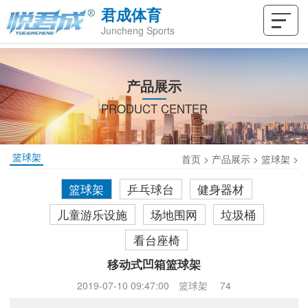
君成体育
Juncheng Sports
产品展示
PRODUCT CENTER
篮球架
首页
>
产品展示
>
篮球架
>
篮球架
乒乓球台
健身器材
儿童游乐设施
场地围网
垃圾桶
看台座椅
移动式凹箱篮球架
2019-07-10 09:47:00
篮球架
74